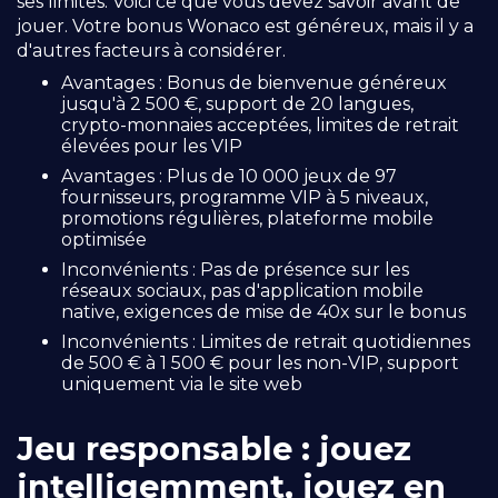
ses limites. Voici ce que vous devez savoir avant de
jouer. Votre bonus Wonaco est généreux, mais il y a
d'autres facteurs à considérer.
Avantages : Bonus de bienvenue généreux
jusqu'à 2 500 €, support de 20 langues,
crypto-monnaies acceptées, limites de retrait
élevées pour les VIP
Avantages : Plus de 10 000 jeux de 97
fournisseurs, programme VIP à 5 niveaux,
promotions régulières, plateforme mobile
optimisée
Inconvénients : Pas de présence sur les
réseaux sociaux, pas d'application mobile
native, exigences de mise de 40x sur le bonus
Inconvénients : Limites de retrait quotidiennes
de 500 € à 1 500 € pour les non-VIP, support
uniquement via le site web
Jeu responsable : jouez
intelligemment, jouez en