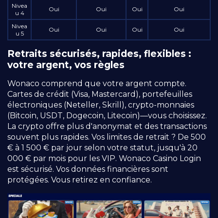
Nivea
Oui
Oui
Oui
Oui
u 4
Nivea
Oui
Oui
Oui
Oui
u 5
Retraits sécurisés, rapides, flexibles :
votre argent, vos règles
Wonaco comprend que votre argent compte.
Cartes de crédit (Visa, Mastercard), portefeuilles
électroniques (Neteller, Skrill), crypto-monnaies
(Bitcoin, USDT, Dogecoin, Litecoin)—vous choisissez.
La crypto offre plus d'anonymat et des transactions
souvent plus rapides. Vos limites de retrait ? De 500
€ à 1 500 € par jour selon votre statut, jusqu'à 20
000 € par mois pour les VIP. Wonaco Casino Login
est sécurisé. Vos données financières sont
protégées. Vous retirez en confiance.