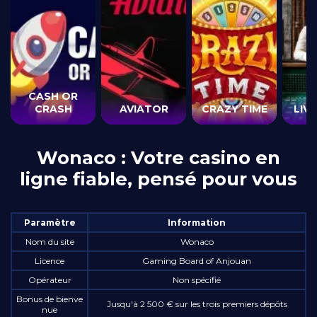
CASH OR
CRASH
AVIATOR
CRAZY TIME
LIV
Wonaco : Votre casino en
ligne fiable, pensé pour vous
Paramètre
Information
Nom du site
Wonaco
Licence
Gaming Board of Anjouan
Opérateur
Non spécifié
Bonus de bienve
Jusqu'à 2 500 € sur les trois premiers dépôts
nue