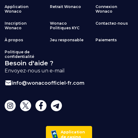
Application
Retrait Wonaco
Connexion
Wonaco
Wonaco
Inscription
Wonaco
Contactez-nous
Wonaco
Politiques KYC
À propos
Jeu responsable
Paiements
Politique de
confidentialité
Besoin d'aide ?
Envoyez-nous un e-mail
info@wonacoofficiel-fr.com
Application
de casino