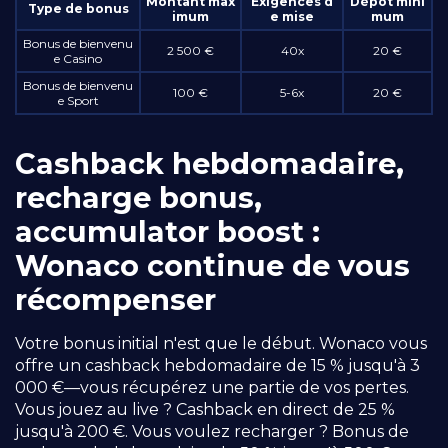
Montant max
Exigences d
Dépôt mini
Type de bonus
imum
e mise
mum
Bonus de bienvenu
2 500 €
40x
20 €
e Casino
Bonus de bienvenu
100 €
5-6x
20 €
e Sport
Cashback hebdomadaire,
recharge bonus,
accumulator boost :
Wonaco continue de vous
récompenser
Votre bonus initial n'est que le début. Wonaco vous
offre un cashback hebdomadaire de 15 % jusqu'à 3
000 €—vous récupérez une partie de vos pertes.
Vous jouez au live ? Cashback en direct de 25 %
jusqu'à 200 €. Vous voulez recharger ? Bonus de