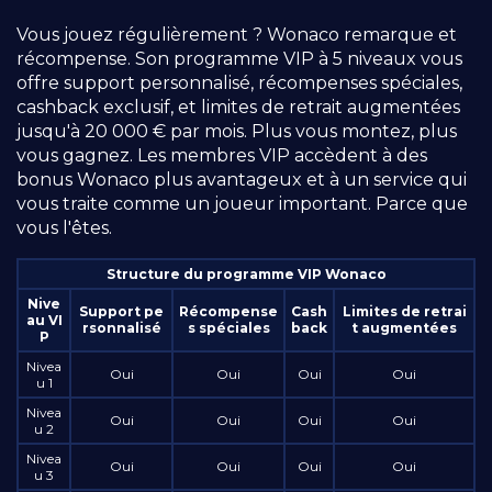
Vous jouez régulièrement ? Wonaco remarque et
récompense. Son programme VIP à 5 niveaux vous
offre support personnalisé, récompenses spéciales,
cashback exclusif, et limites de retrait augmentées
jusqu'à 20 000 € par mois. Plus vous montez, plus
vous gagnez. Les membres VIP accèdent à des
bonus Wonaco plus avantageux et à un service qui
vous traite comme un joueur important. Parce que
vous l'êtes.
Structure du programme VIP Wonaco
Nive
Support pe
Récompense
Cash
Limites de retrai
au VI
rsonnalisé
s spéciales
back
t augmentées
P
Nivea
Oui
Oui
Oui
Oui
u 1
Nivea
Oui
Oui
Oui
Oui
u 2
Nivea
Oui
Oui
Oui
Oui
u 3