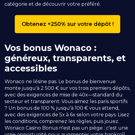
catégorie et de découvrir votre préféré.
Obtenez +250% sur votre dépôt !
Vos bonus Wonaco :
généreux, transparents, et
accessibles
Wonaco ne lésine pas. Le bonus de bienvenue
monte jusqu'à 2 500 € sur vos trois premiers dépôts,
avec des exigences de mise de 40x—standard du
secteur et transparent. Vous aimez les paris sportifs
? Un bonus de 100 % jusqu'à 100 € vous attend,
avec des exigences de 5x à 6x selon votre pays. Lisez
les conditions, comprenez les règles, puis jouez.
Wonaco Casino Bonus n'est pas un piège : c'est une
vraie opportunité pour augmenter votre bankroll.