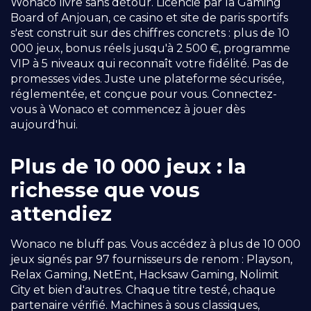
Wonaco livre sans détour. Licencié par la Gaming
Board of Anjouan, ce casino et site de paris sportifs
s'est construit sur des chiffres concrets : plus de 10
000 jeux, bonus réels jusqu'à 2 500 €, programme
VIP à 5 niveaux qui reconnaît votre fidélité. Pas de
promesses vides. Juste une plateforme sécurisée,
réglementée, et conçue pour vous. Connectez-
vous à Wonaco et commencez à jouer dès
aujourd'hui.
Plus de 10 000 jeux : la
richesse que vous
attendiez
Wonaco ne bluff pas. Vous accédez à plus de 10 000
jeux signés par 97 fournisseurs de renom : Playson,
Relax Gaming, NetEnt, Hacksaw Gaming, Nolimit
City et bien d'autres. Chaque titre testé, chaque
partenaire vérifié. Machines à sous classiques,